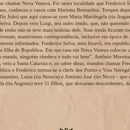
 se chamar Nova Veneza. Foi nesta localidade que Frederico 
ana, conheceu e casou com Marietta Bernardini. Tempos depo
Tio João) que aqui casou-se com Maria Mariângela (tia Augus
Selva. Depois veio Luigi, seu outro irmão, que, não querendo f
e então não se teve mais notícias dele. Suas irmãs ficaram tod
iveram, mantiveram correspondência, inclusive em época de 
nterem informados. Frederico Selva, meu bisavô, era republi
ra filha de Republica. Em sua casa em Nova Veneza colocou u
 manda, ninguém obedece e tudo vai bem”. Antônio Moreira 
, veio a Santa Catarina e, ao saber disso, mandou chamar Fre
blico e Frederico tornou-se o chefe dos Portos e Vias Navegáv
nstantino, Luisa (tia Neneca) e Antônio José (tio Nico)­ – q
a (tia Augusta) teve 11 filhos, que deixaram descendentes, d