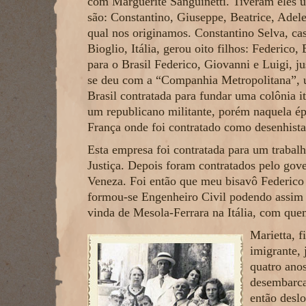
com Marguerite Sanguinetti. Tiveram eles u
são: Constantino, Giuseppe, Beatrice, Adele
qual nos originamos. Constantino Selva, ca
Bioglio, Itália, gerou oito filhos: Federic
para o Brasil Federico, Giovanni e Luigi, j
se deu com a “Companhia Metropolitana”, um
Brasil contratada para fundar uma colônia i
um republicano militante, porém naquela ép
França onde foi contratado como desenhist
Esta empresa foi contratada para um trabalh
Justiça. Depois foram contratados pelo gove
Veneza. Foi então que meu bisavô Federico
formou-se Engenheiro Civil podendo assim o
vinda de Mesola-Ferrara na Itália, com quem
Marietta, f
imigrante,
quatro anos
desembarca
então desl