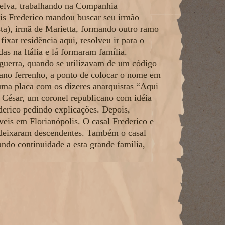
Selva, trabalhando na Companhia
is Frederico mandou buscar seu irmão
ta), irmã de Marietta, formando outro ramo
ixar residência aqui, resolveu ir para o
as na Itália e lá formaram família.
guerra, quando se utilizavam de um código
cano ferrenho, a ponto de colocar o nome em
ma placa com os dizeres anarquistas “Aqui
César, um coronel republicano com idéia
derico pedindo explicações. Depois,
eis em Florianópolis. O casal Frederico e
ue deixaram descendentes. Também o casal
ando continuidade a esta grande família,