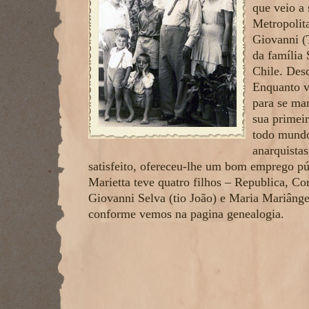
que veio a
Metropolit
Giovanni (
da família 
Chile. Desd
Enquanto v
para se ma
sua primei
todo mundo
anarquistas
satisfeito, ofereceu-lhe um bom emprego pú
Marietta teve quatro filhos – Republica, Co
Giovanni Selva (tio João) e Maria Mariângel
conforme vemos na pagina genealogia.