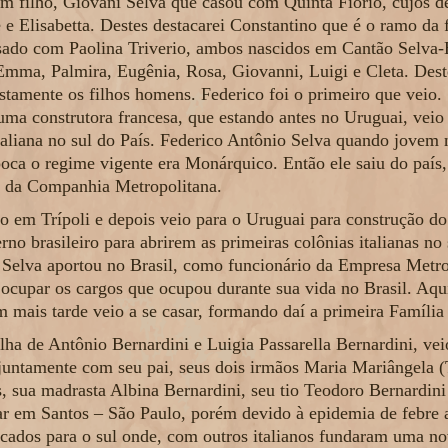
m filho, Giovani Selva que casou com Quinta Fiorio, cujos d
 e Elisabetta. Destes destacarei Constantino que é o ramo da 
sado com Paolina Triverio, ambos nascidos em Cantão Selva-B
o, Emma, Palmira, Eugênia, Rosa, Giovanni, Luigi e Cleta. Des
ustamente os filhos homens. Federico foi o primeiro que veio.
a construtora francesa, que estando antes no Uruguai, veio
taliana no sul do País. Federico Antônio Selva quando jovem n
oca o regime vigente era Monárquico. Então ele saiu do país,
a da Companhia Metropolitana.
o em Trípoli e depois veio para o Uruguai para construção do
rno brasileiro para abrirem as primeiras colônias italianas no
 Selva aportou no Brasil, como funcionário da Empresa Metro
cupar os cargos que ocupou durante sua vida no Brasil. Aqu
 mais tarde veio a se casar, formando daí a primeira Família 
ilha de Antônio Bernardini e Luigia Passarella Bernardini, v
 juntamente com seu pai, seus dois irmãos Maria Mariângela 
, sua madrasta Albina Bernardini, seu tio Teodoro Bernardin
r em Santos – São Paulo, porém devido à epidemia de febre a
ocados para o sul onde, com outros italianos fundaram uma no