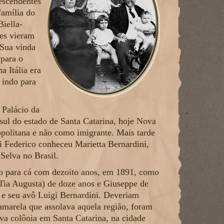
escendentes
família do
iella-
tes vieram
 Sua vinda
 para o
a Itália era
 indo para
 Palácio da
 sul do estado de Santa Catarina, hoje Nova
politana e não como imigrante. Mais tarde
i Federico conheceu Marietta Bernardini,
Selva no Brasil.
eio para cá com dezoito anos, em 1891, como
(Tia Augusta) de doze anos e Giuseppe de
i e seu avô Luigi Bernardini. Deveriam
marela que assolava aquela região, foram
va colônia em Santa Catarina, na cidade