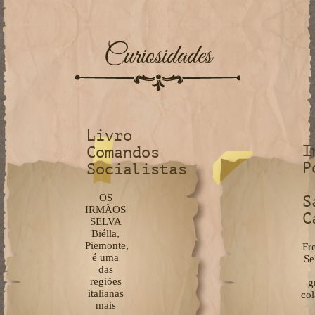
Curiosidades
Livro
I
Comandos
P
Socialistas
OS
S
IRMÃOS
C
SELVA
Biélla,
Piemonte,
Fr
é uma
Se
das
regiões
g
italianas
co
mais