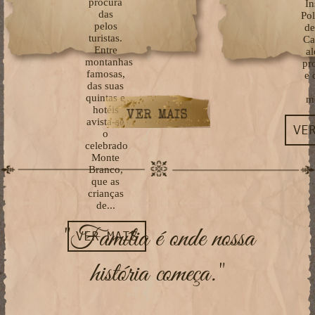
procura
In
das
Po
pelos
de
turistas.
Ca
Entre
a
montanhas
pr
famosas,
e 
das suas
quintas e
m
hotéis
avista-se
VE
o
celebrado
Monte
Branco,
que as
crianças
de...
"Família é onde nossa
VER MAIS
história começa."