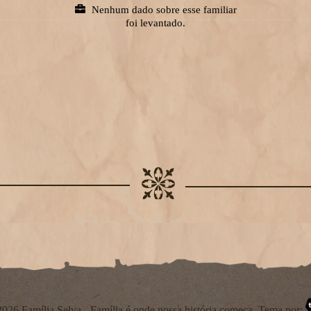
Nenhum dado sobre esse familiar
foi levantado.
026 Família Selva - Família é onde nossa história começa. Tema por: