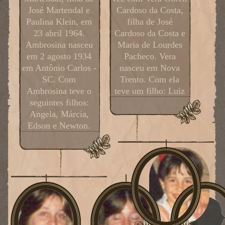
José Martendal e
Cardoso da Costa,
Paulina Klein, em
filha de José
23 abril 1964.
Cardoso da Costa e
Ambrosina nasceu
Maria de Lourdes
em 2 agosto 1934
Pacheco. Vera
em Antônio Carlos -
nasceu em Nova
SC. Com
Trento. Com ela
Ambrosina teve o
teve um filho: Luiz
seguintes filhos:
Angela, Márcia,
Edson e Newton.