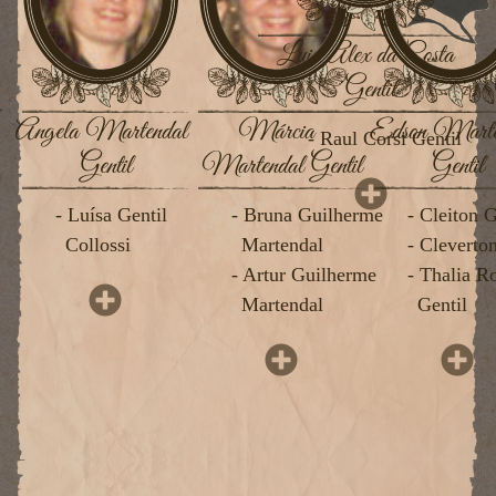
Luiz Alex da Costa
Gentil
Angela Martendal
Márcia
Edson Marte
- Raul Corsi Gentil
Gentil
Martendal Gentil
Gentil
- Luísa Gentil
- Bruna Guilherme
- Cleiton G
Collossi
Martendal
- Cleverto
- Artur Guilherme
- Thalia R
Martendal
Gentil