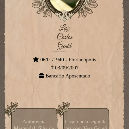
Luiz
Carlos
Gentil
06/01/1940 - Florianópolis
03/09/2007
Bancário Aposentado
Ambrosina
Casou pela segunda
Martendal, filha de
vez com Vera Goreti