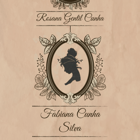
Rosana Gentil Cunha
Fabiana Cunha
Silva